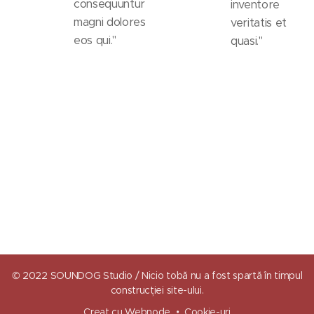
consequuntur
inventore
magni dolores
veritatis et
eos qui."
quasi."
© 2022 SOUNDOG Studio / Nicio tobă nu a fost spartă în timpul
construcției site-ului.
Creat cu
Webnode
Cookie-uri