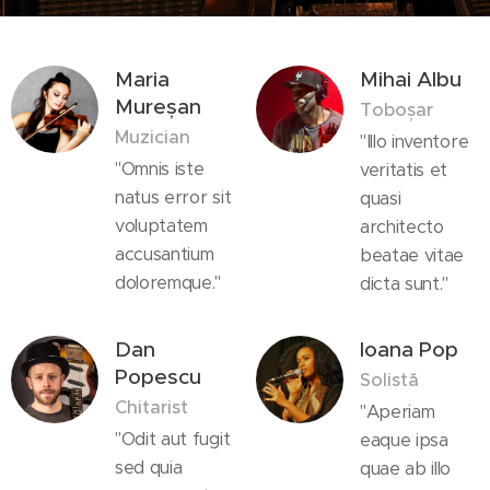
Maria
Mihai Albu
Mureșan
Toboșar
Muzician
"Illo inventore
"Omnis iste
veritatis et
natus error sit
quasi
voluptatem
architecto
accusantium
beatae vitae
doloremque."
dicta sunt."
Dan
Ioana Pop
Popescu
Solistă
Chitarist
"Aperiam
"Odit aut fugit
eaque ipsa
sed quia
quae ab illo